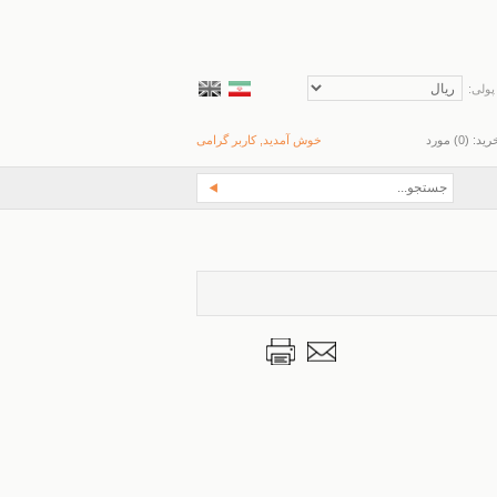
پولی:
رید: (
0
) مورد
خوش آمدید, کاربر گرامی