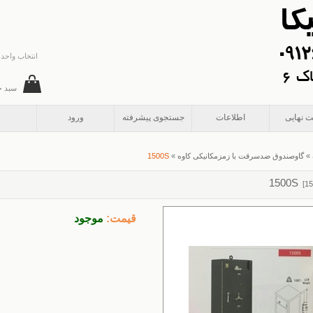
انتخاب واحد 
سبد خ
ت نهایی
اطلاعات
جستجوی پیشرفته
ورود
»
گاوصندوق ضدسرقت با زمزمکانیکی کاوه
»
1500S
1500S
[
15
قیمت:
موجود