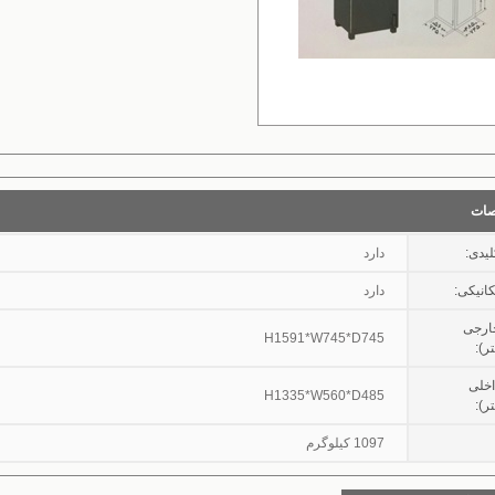
ات
یدی:
دارد
انیکی:
دارد
خارجی
H1591*W745*D745
ر):
داخلی
H1335*W560*D485
ر):
1097 کیلوگرم