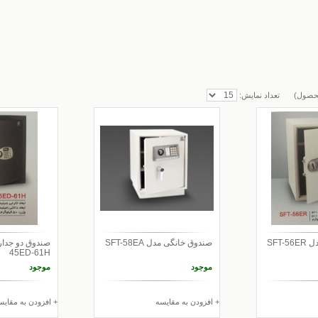
صول)
تعداد نمایش:
SFT-
صندوق خانگی مدل SFT-58EA
45ED-61H
موجود
موجود
+ افزودن به مقایسه
+ افزودن به مقایس