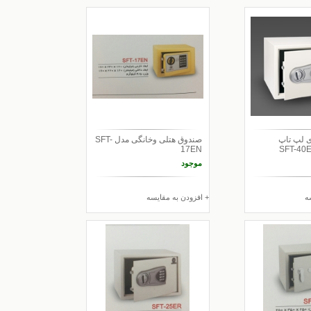
 لپ تاپ
صندوق هتلی وخانگی مدل SFT-
17EN
موجود
ه
+ افزودن به مقایسه