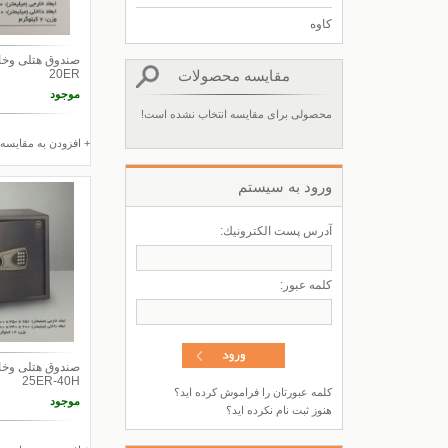
کاوه
مقایسه محصولات
20ER
موجود
محصولی برای مقایسه انتخاب نشده است!
+ افزودن به مقایسه
ورود به سيستم
آدرس پست الكترونيك:
كلمه عبور:
25ER-40H
کلمه عبورتان را فراموش کرده اید؟
موجود
هنوز ثبت نام نکرده اید؟