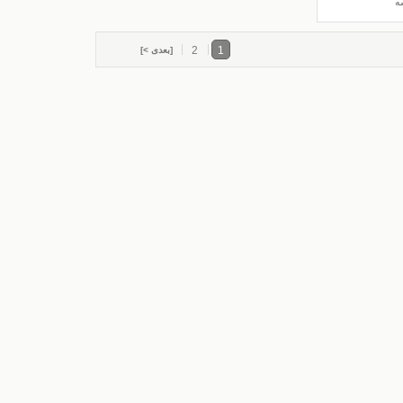
ه
2
1
[بعدی >]