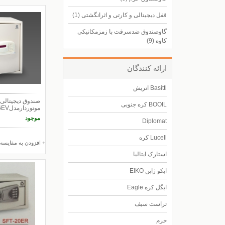
قفل دیجیتالی و کارتی و اثرانگشتی
(1)
گاوصندوق ضدسرقت با زمزمکانیکی
کاوه
(9)
ارائه كنندگان
Basitti اتریش
صندوق دیجیتالی
BOOIL کره جنوبی
موتوردارمدلsft-56EV
موجود
Diplomat
Lucell کره
+ افزودن به مقایسه
استارک ایتالیا
ایکو ژاپن EIKO
ایگل کره Eagle
تراست سیف
خرم