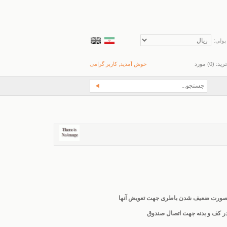
پولی:
رید: (
0
) مورد
خوش آمدید, کاربر گرامی
 صورت ضعیف شدن باطری جهت تعویض آنها