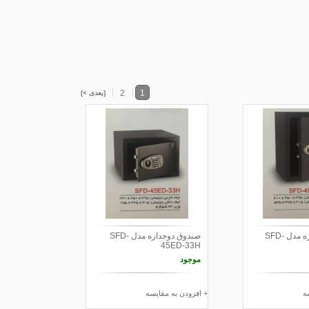
2
1
[بعدی >]
صندوق دو جداره مدل SFD-
صندوق دوجداره مدل SFD-
45ED-33H
موجود
ه
+ افزودن به مقایسه