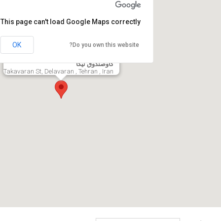
This page can't load Google Maps correctly.
OK
Do you own this website?
گاوصندوق نیکا
Takavaran St, Delavaran , Tehran , Iran
Click here to generate your