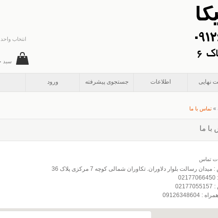
انتخاب واحد 
سبد خ
ت نهایی
اطلاعات
جستجوی پیشرفته
ورود
»
تماس با ما
با ما
ات تماس
میدان رسالت بلوار دلاوران. تکاوران شمالی کوچه 7 مرکزی پلاک 36
021
02177
 : 09126348604