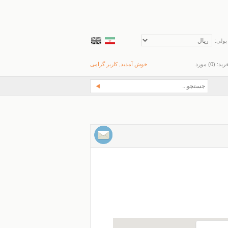
پولی:
رید: (
0
) مورد
خوش آمدید, کاربر گرامی