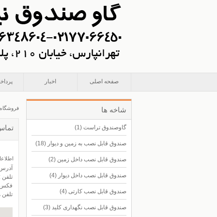
صفحه اصلی
اخبار
پرداخ
فروشگاه
شاخه ها
تماس 
گاوصندوق تراست
(1)
صندوق قابل نصب به زمین و دیوار
(18)
اطلاع
صندوق قابل نصب داخل زمین
(2)
آدرس : 
صندوق قابل نصب داخل دیوار
(4)
تلفن : 77066450
فکس : 055157
صندوق قابل نصب کارتی
(4)
تلفن همراه
صندوق قابل نصب نگهداری کلید
(3)