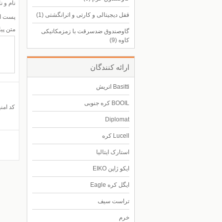
ental
نام و ن
قفل دیجیتالی و کارتی و اثرانگشتی
(1)
پست ال
متن پيا
گاوصندوق ضدسرقت با زمزمکانیکی
کاوه
(9)
ارائه كنندگان
Basitti اتریش
BOOIL کره جنوبی
کد امن
Diplomat
Lucell کره
استارک ایتالیا
ایکو ژاپن EIKO
ایگل کره Eagle
تراست سیف
خرم