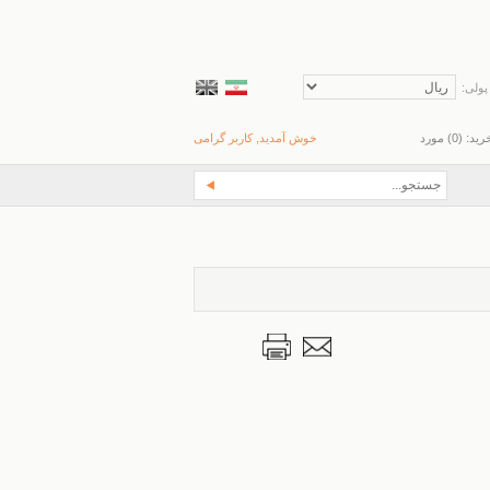
پولی:
رید: (
0
) مورد
خوش آمدید, کاربر گرامی