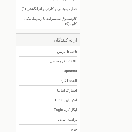
قفل دیجیتالی و کارتی و اثرانگشتی
(1)
گاوصندوق ضدسرقت با زمزمکانیکی
کاوه
(9)
ارائه كنندگان
Basitti اتریش
BOOIL کره جنوبی
Diplomat
Lucell کره
استارک ایتالیا
ایکو ژاپن EIKO
ایگل کره Eagle
تراست سیف
خرم