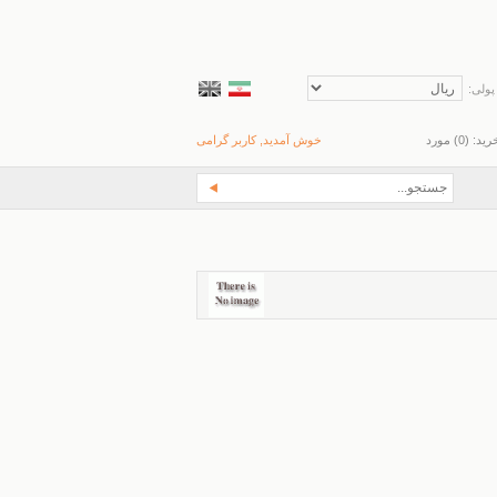
پولی:
رید: (
0
) مورد
خوش آمدید, کاربر گرامی