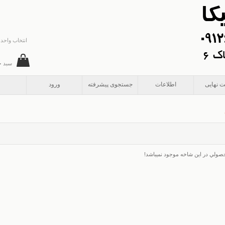
انتخاب واحد 
سبد خ
ت نهایی
اطلاعات
جستجوی پیشرفته
ورود
صولي در اين شاخه موجود نميباشد!